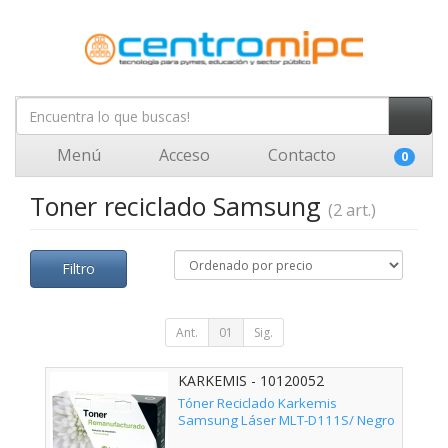
Menú
Acceso
Contacto
0
Toner reciclado Samsung
(2 art.)
Filtro
Ant.
01
Sig.
KARKEMIS - 10120052
Tóner Reciclado Karkemis
Samsung Láser MLT-D111S/ Negro