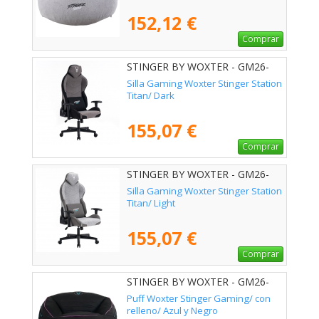
152,12 €
Comprar
STINGER BY WOXTER - GM26-
110
Silla Gaming Woxter Stinger Station
Titan/ Dark
155,07 €
Comprar
STINGER BY WOXTER - GM26-
113
Silla Gaming Woxter Stinger Station
Titan/ Light
155,07 €
Comprar
STINGER BY WOXTER - GM26-
114
Puff Woxter Stinger Gaming/ con
relleno/ Azul y Negro