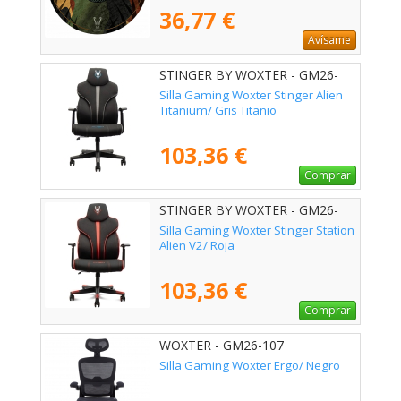
36,77 €
Avísame
STINGER BY WOXTER - GM26-
123
Silla Gaming Woxter Stinger Alien
Titanium/ Gris Titanio
103,36 €
Comprar
STINGER BY WOXTER - GM26-
130
Silla Gaming Woxter Stinger Station
Alien V2/ Roja
103,36 €
Comprar
WOXTER - GM26-107
Silla Gaming Woxter Ergo/ Negro