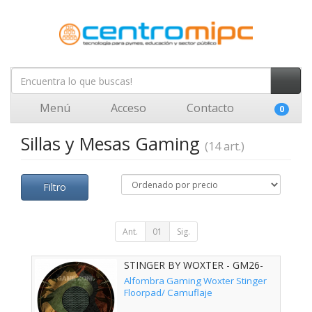
Menú
Acceso
Contacto
0
Sillas y Mesas Gaming
(14 art.)
Filtro
Ant.
01
Sig.
STINGER BY WOXTER - GM26-
067
Alfombra Gaming Woxter Stinger
Floorpad/ Camuflaje