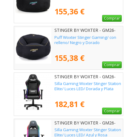
155,36 €
Comprar
STINGER BY WOXTER - GM26-
115
Puff Woxter Stinger Gaming/ con
relleno/ Negro y Dorado
155,38 €
Comprar
STINGER BY WOXTER - GM26-
068
Silla Gaming Woxter Stinger Station
Elite/ Luces LED/ Dorada y Plata
182,81 €
Comprar
STINGER BY WOXTER - GM26-
121
Silla Gaming Woxter Stinger Station
Elite/ Luces LED/ Azul y Rosa