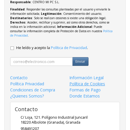
Responsable
: CENTRO MI PC S.L.
Finalidad
: Responder las consultas planteadas por el usuario y enviarle la
información solicitada;
Legitimación
: Consentimiento del usuario;
Destinatarios
: Solo se realizan cesiones si existe una obligación legal;
Derechos
: Acceder, rectificar y suprimir, así como otros derechos, como se
indica en la información adicional;
Información Adicional
: Puede
consultar la información completa de Protección de Datos en nuestra
Política
de Privacidad
.
He leído y acepto la
Política de Privacidad
.
Enviar
Contacto
Información Legal
Política Privacidad
Política de Cookies
Condiciones de Compra
Formas de Pago
¿Quienes Somos?
Donde Estamos
Contacto
C/ Loja, 121. Polígono Industrial Juncaril
18220
Albolote (Granada)
,
Granada
958491207