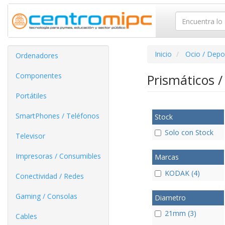
Inicio
Ocio / Depo
Ordenadores
Componentes
Prismáticos /
Portátiles
SmartPhones / Teléfonos
Stock
Solo con Stock
Televisor
Impresoras / Consumibles
Marcas
KODAK (4)
Conectividad / Redes
Gaming / Consolas
Diametro
21mm (3)
Cables