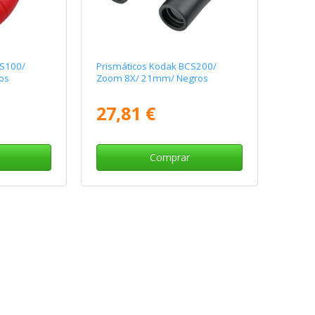
CS100/
Prismáticos Kodak BCS200/
os
Zoom 8X/ 21mm/ Negros
27,81 €
Comprar