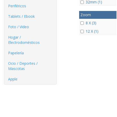
32mm (1)
Periféricos
Zoom
Tablets / Ebook
8 X (3)
Foto / Video
12 X (1)
Hogar /
Electrodomésticos
Papelería
Ocio / Deportes /
Mascotas
Apple