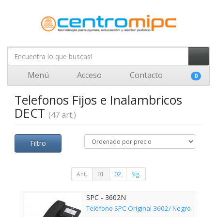
Menú
Acceso
Contacto
0
Telefonos Fijos e Inalambricos
DECT
(47 art.)
Filtro
Ant.
01
02
Sig.
SPC - 3602N
Teléfono SPC Original 3602/ Negro